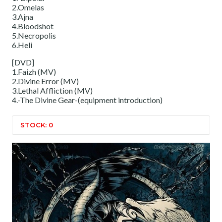
2.Omelas
3.Ajna
4.Bloodshot
5.Necropolis
6.Heli
[DVD]
1.Faizh (MV)
2.Divine Error (MV)
3.Lethal Affliction (MV)
4.-The Divine Gear-(equipment introduction)
STOCK: 0