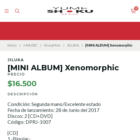
0
Inicio
J-MUSIC
Visual Kei
JILUKA
[MINI ALBUM] Xenomorphic
JILUKA
[MINI ALBUM] Xenomorphic
PRECIO
$16.500
DESCRIPCIÓN
Condición: Segunda mano/Excelente estado
Fecha de lanzamiento: 28 de Junio del 2017
Discos: 2 [CD+DVD]
Código: DPRJ-1007
[CD]
1.-Bipolar-