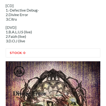
[CD]
1.-Defective Debug-
2.Divine Error
3.Citru
[DVD]
1.B.A.L.U.S (live)
2.Faizh (live)
3.D.O.J (live
STOCK: 0