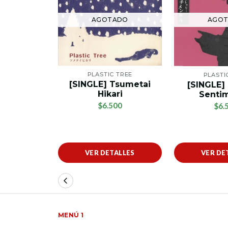
AGOTADO
AGO
PLASTIC TREE
PLASTI
[SINGLE] Tsumetai
[SINGLE]
Hikari
Senti
$6.500
$6.
VER DETALLES
VER DE
MENÚ 1