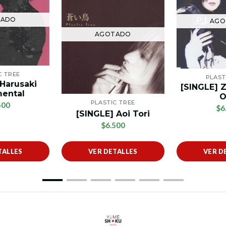
TADO
AGO
AGOTADO
C TREE
PLAST
 Harusaki
[SINGLE] 
mental
O
PLASTIC TREE
500
$6
[SINGLE] Aoi Tori
$6.500
TALLES
VER DETALLES
VER D