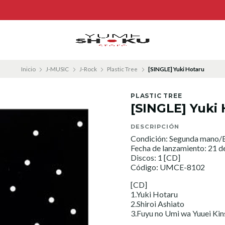
Inicio
J-MUSIC
J-Rock
Plastic Tree
[SINGLE] Yuki Hotaru
PLASTIC TREE
[SINGLE] Yuki
DESCRIPCIÓN
Condición: Segunda mano/E
Fecha de lanzamiento: 21 d
Discos: 1 [CD]
Código: UMCE-8102
[CD]
1.Yuki Hotaru
2.Shiroi Ashiato
3.Fuyu no Umi wa Yuuei Kin