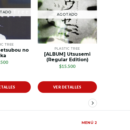
AG
TADO
AGOTADO
PLAS
IC TREE
[SING
PLASTIC TREE
Zetsubou no
$
[ALBUM] Utsusemi
ka
(Regular Edition)
.500
$15.500
ETALLES
VER DETALLES
VER 
MENÚ 2