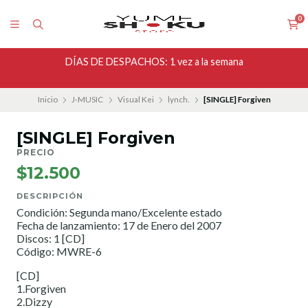
0
DÍAS DE DESPACHOS: 1 vez a la semana
Inicio
J-MUSIC
Visual Kei
lynch.
[SINGLE] Forgiven
[SINGLE] Forgiven
PRECIO
$12.500
DESCRIPCIÓN
Condición: Segunda mano/Excelente estado
Fecha de lanzamiento: 17 de Enero del 2007
Discos: 1 [CD]
Código: MWRE-6
[CD]
1.Forgiven
2.Dizzy