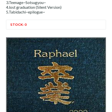
3.Teenage~Sotsugyou~
4.lost graduation (Silent Version)
5.Tabidachi~epilogue~
STOCK: 0