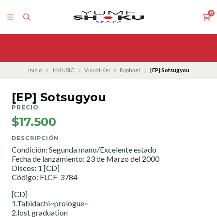
0
Inicio
J-MUSIC
Visual Kei
Raphael
[EP] Sotsugyou
[EP] Sotsugyou
PRECIO
$17.500
DESCRIPCIÓN
Condición: Segunda mano/Excelente estado
Fecha de lanzamiento: 23 de Marzo del 2000
Discos: 1 [CD]
Código: FLCF-3784
[CD]
1.Tabidachi~prologue~
2.lost graduation