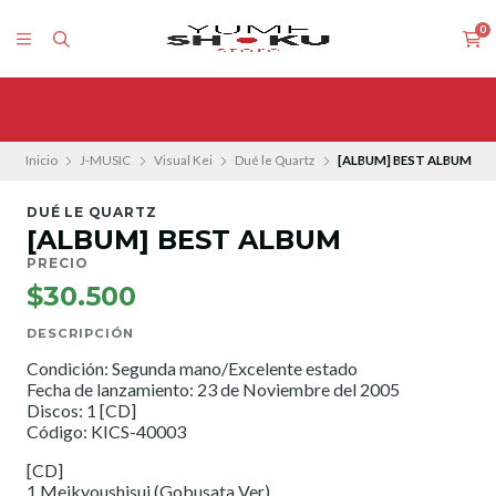
0
Inicio
J-MUSIC
Visual Kei
Dué le Quartz
[ALBUM] BEST ALBUM
DUÉ LE QUARTZ
[ALBUM] BEST ALBUM
PRECIO
$30.500
DESCRIPCIÓN
Condición: Segunda mano/Excelente estado
Fecha de lanzamiento: 23 de Noviembre del 2005
Discos: 1 [CD]
Código: KICS-40003
[CD]
1.Meikyoushisui (Gobusata Ver)