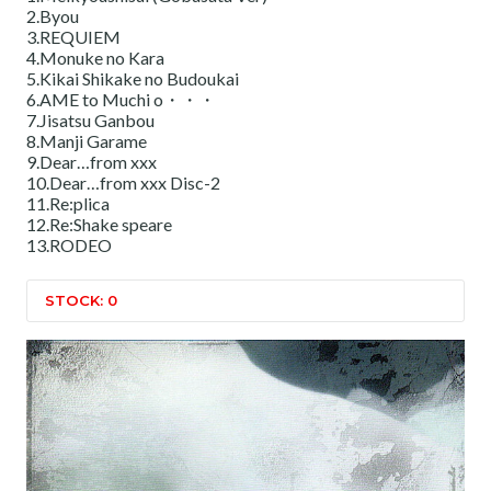
2.Byou
3.REQUIEM
4.Monuke no Kara
5.Kikai Shikake no Budoukai
6.AME to Muchi o・・・
7.Jisatsu Ganbou
8.Manji Garame
9.Dear…from xxx
10.Dear…from xxx Disc-2
11.Re:plica
12.Re:Shake speare
13.RODEO
STOCK: 0