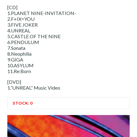
[CD]
1.PLANET NINE-INVITATION-
2.F+IX=YOU
3.FIVE JOKER
4.UNREAL
5.CASTLE OF THE NINE
6.PENDULUM
7.Sonata
8.Neophilia
9.GIGA
10.ASYLUM
11.Re:Born
[DVD]
1.”UNREAL” Music Video
STOCK: 0