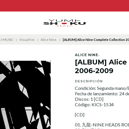
J-MUSIC
Visual Kei
Alice Nine.
[ALBUM] Alice Nine Complete Collection 
ALICE NINE.
[ALBUM] Alice
2006-2009
DESCRIPCIÓN
Condición: Segunda mano/E
Fecha de lanzamiento: 24 
Discos: 1 [CD]
Código: KICS-1534
[CD]
01. 九龍-NINE HEADS R