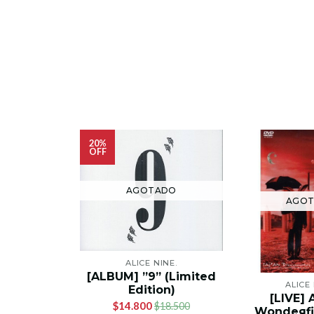
20%
OFF
AGOTADO
AGO
ALICE NINE.
[ALBUM] ”9” (Limited
ALICE 
Edition)
[LIVE] A
$14.800
$18.500
Wondeяfi