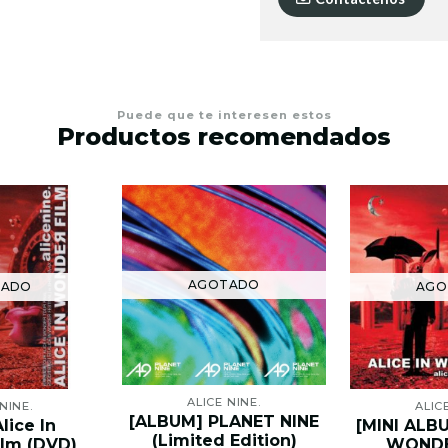
Puede que te interesen estos
Productos recomendados
AGOTADO
TADO
AGO
ALICE NINE.
NINE.
ALIC
[ALBUM] PLANET NINE
lice In
[MINI ALBU
(Limited Edition)
lm (DVD)
WONDE