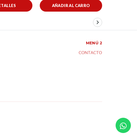
ETALLES
AÑADIR AL CARRO
VER 
MENÚ 2
CONTACTO