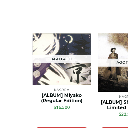
AGOTADO
AGO
KAGRRA
[ALBUM] Miyako
KAG
(Regular Edition)
[ALBUM] Sh
$16.500
Limited 
$22.