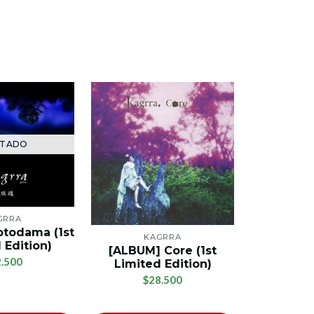
TADO
AG
GRRA
otodama (1st
KAGRRA
K
 Edition)
[ALBUM] Core (1st
[EP] Sakur
.500
Limited Edition)
Ed
$28.500
$1