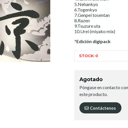
5.Nehankyo
6.Togenkyo
7.Genpei tosentan
8.Razen
9.Tsuzure uta
10.Urei (miyako mix)
*Edición digipack
STOCK: 0
Agotado
Póngase en contacto con
este producto.
Contáctenos