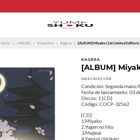
Inicio
J-MUSIC
Visual Kei
Kagrra
[ALBUM] Miyako (1st Limited Edition)
KAGRRA
[ALBUM] Miyako
DESCRIPCIÓN
Condición: Segunda mano/E
Fecha de lanzamiento: 03 
Discos: 1 [CD]
Código: COCP-32562
[CD]
1.Miyako
2.Yugen no hito
3.Majinai
4.Yami ni chirikeri