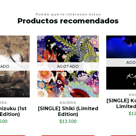
Puede que te interesen estos
Productos recomendados
AGO
AGOTADO
TADO
KA
[SINGLE] K
KAGRRA
RRA
Limited
[SINGLE] Shiki (Limited
izuku (1st
$12
Edition)
Edition)
$13.500
500