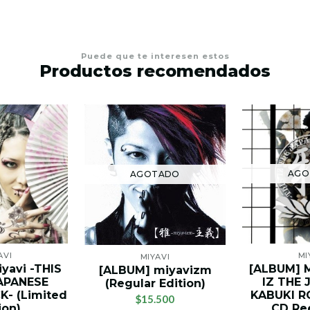
Puede que te interesen estos
Productos recomendados
AGO
AGOTADO
AVI
MI
MIYAVI
yavi -THIS
[ALBUM] M
[ALBUM] miyavizm
JAPANESE
IZ THE 
(Regular Edition)
K- (Limited
KABUKI R
$15.500
ion)
CD Ree