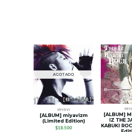
AGOTADO
MIY
MIYAVI
[ALBUM] Mi
[ALBUM] miyavizm
IZ THE 
(Limited Edition)
KABUKI ROC
$18.500
Edit