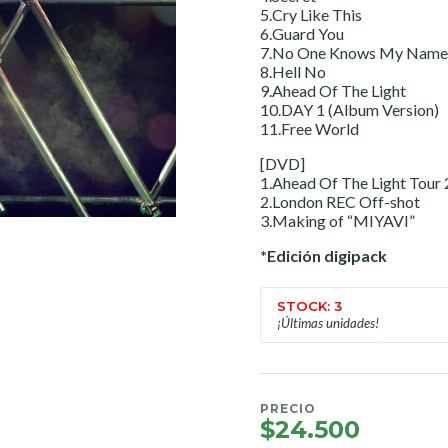
5.Cry Like This
6.Guard You
7.No One Knows My Name (
8.Hell No
9.Ahead Of The Light
10.DAY 1 (Album Version)
11.Free World
[DVD]
1.Ahead Of The Light Tour
2.London REC Off-shot
3.Making of “MIYAVI”
*Edición digipack
STOCK: 3
¡Últimas unidades!
PRECIO
$24.500