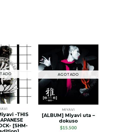
AG
TADO
AGOTADO
M
[ALBUM
YAVI
MIYAVI
(Limite
iyavi -THIS
[ALBUM] Miyavi uta –
JAPANESE
$1
dokuso
OCK- [SHM-
$15.500
dition]