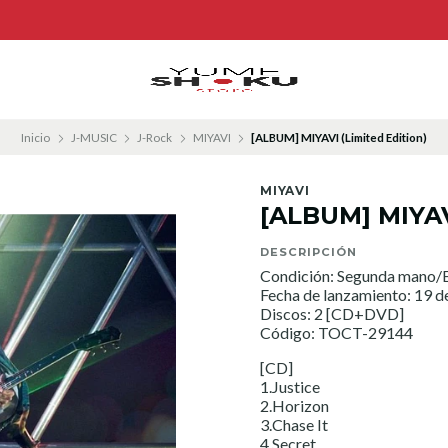
Inicio
J-MUSIC
J-Rock
MIYAVI
[ALBUM] MIYAVI (Limited Edition)
MIYAVI
[ALBUM] MIYAVI
DESCRIPCIÓN
Condición: Segunda mano/E
Fecha de lanzamiento: 19 d
Discos: 2 [CD+DVD]
Código: TOCT-29144
[CD]
1.Justice
2.Horizon
3.Chase It
4.Secret