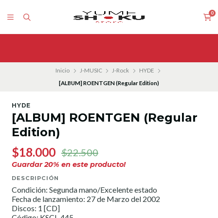
0
Inicio
J-MUSIC
J-Rock
HYDE
[ALBUM] ROENTGEN (Regular Edition)
HYDE
[ALBUM] ROENTGEN (Regular
Edition)
$18.000
$22.500
Guardar
20
% en este producto!
DESCRIPCIÓN
Condición: Segunda mano/Excelente estado
Fecha de lanzamiento: 27 de Marzo del 2002
Discos: 1 [CD]
Código: KSCL-445