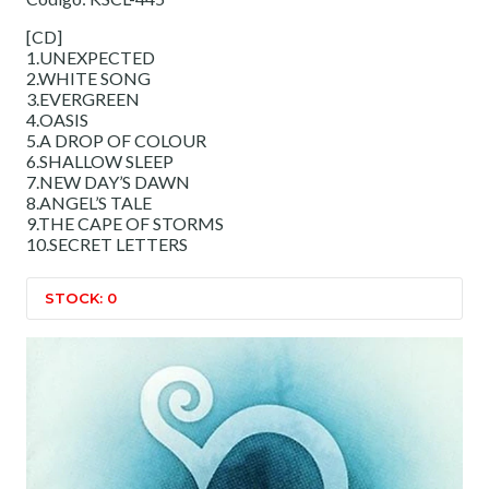
[CD]
1.UNEXPECTED
2.WHITE SONG
3.EVERGREEN
4.OASIS
5.A DROP OF COLOUR
6.SHALLOW SLEEP
7.NEW DAY’S DAWN
8.ANGEL’S TALE
9.THE CAPE OF STORMS
10.SECRET LETTERS
STOCK: 0