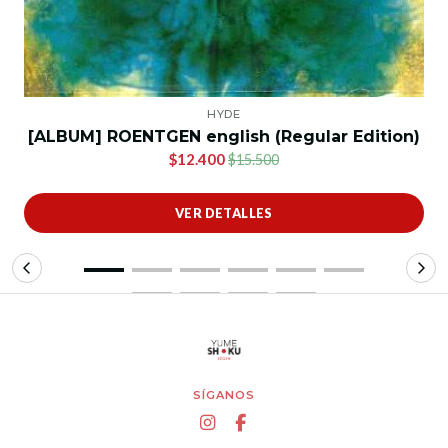
HYDE
[ALBUM] ROENTGEN english (Regular Edition)
$12.400
$15.500
VER DETALLES
SÍGANOS