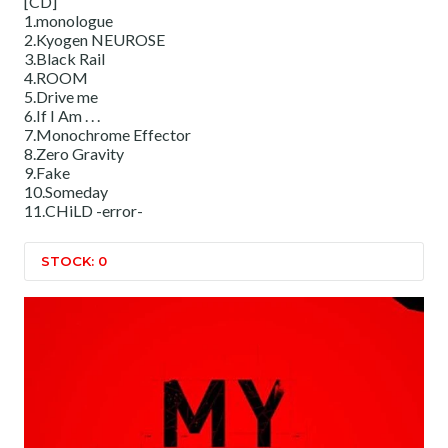
[CD]
1.monologue
2.Kyogen NEUROSE
3.Black Rail
4.ROOM
5.Drive me
6.If I Am . . .
7.Monochrome Effector
8.Zero Gravity
9.Fake
10.Someday
11.CHiLD -error-
STOCK: 0