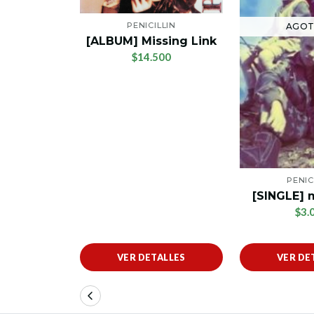
PENICILLIN
AGO
[ALBUM] Missing Link
$14.500
PENIC
[SINGLE] 
$3.
VER DETALLES
VER DE