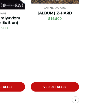
JANNE DA ARC
[ALBUM] Z-HARD
YAVI
M
 miyavizm
[ALBUM
$16.500
 Edition)
(Limite
.500
$1
ETALLES
VER DETALLES
VER 