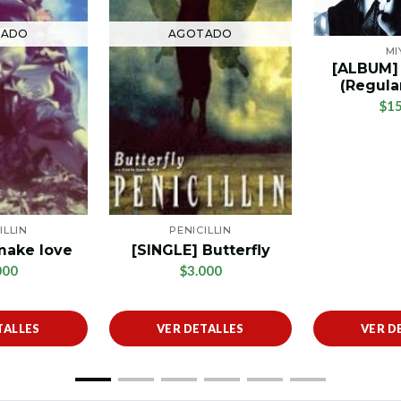
TADO
AGOTADO
MI
[ALBUM]
(Regular
$15
ILLIN
PENICILLIN
make love
[SINGLE] Butterfly
000
$3.000
TALLES
VER DETALLES
VER D