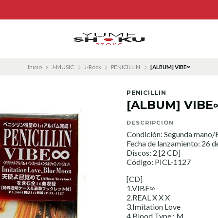
Inicio
J-MUSIC
J-Rock
PENICILLIN
[ALBUM] VIBE∞
PENICILLIN
[ALBUM] VIBE
DESCRIPCIÓN
Condición: Segunda mano/E
Fecha de lanzamiento: 26 d
Discos: 2 [2 CD]
Código: PICL-1127
[CD]
1.VIBE∞
2.REAL X X X
3.Imitation Love
4.Blood Type : M