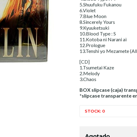
5.Shuufuku Fukanou
6.Violet
7.Blue Moon
8.Sincerely Yours
9.Kyuuketsuki
10.Blood Type : S
11.Kotoba ni Narani ai
12.Prologue
13.Tenshi yo Mezamete (Al
[CD]
1.Tsumetai Kaze
2.Melody
3.Chaos
BOX slipcase (caja) trans
*slipcase transparente en
STOCK: 0
Agotado