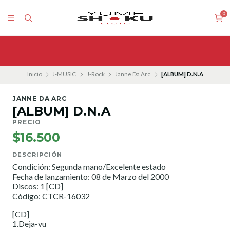
0
Inicio
J-MUSIC
J-Rock
Janne Da Arc
[ALBUM] D.N.A
JANNE DA ARC
[ALBUM] D.N.A
PRECIO
$16.500
DESCRIPCIÓN
Condición: Segunda mano/Excelente estado
Fecha de lanzamiento: 08 de Marzo del 2000
Discos: 1 [CD]
Código: CTCR-16032
[CD]
1.Deja-vu