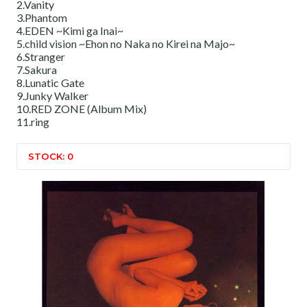
2.Vanity
3.Phantom
4.EDEN ~Kimi ga Inai~
5.child vision ~Ehon no Naka no Kirei na Majo~
6.Stranger
7.Sakura
8.Lunatic Gate
9.Junky Walker
10.RED ZONE (Album Mix)
11.ring
STOCK: 0