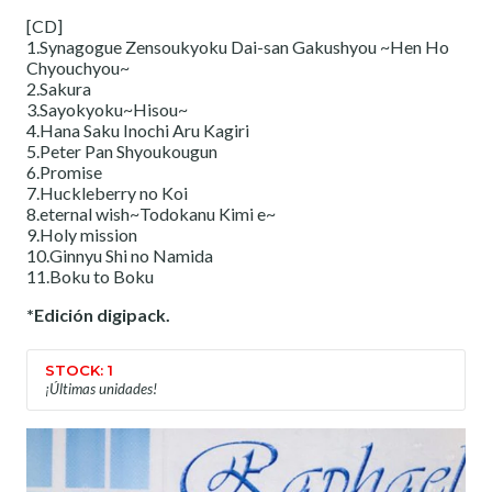
[CD]
1.Synagogue Zensoukyoku Dai-san Gakushyou ~Hen Ho
Chyouchyou~
2.Sakura
3.Sayokyoku~Hisou~
4.Hana Saku Inochi Aru Kagiri
5.Peter Pan Shyoukougun
6.Promise
7.Huckleberry no Koi
8.eternal wish~Todokanu Kimi e~
9.Holy mission
10.Ginnyu Shi no Namida
11.Boku to Boku
*Edición digipack.
STOCK: 1
¡Últimas unidades!