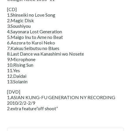
[CD]
1.Shinseiki no Love Song
2.Magic Disk
3.Soushiyou
4.Sayonara Lost Generation
5.Maigo Inu to Ame no Beat
6.Aozora to Kuroi Neko
7.Kakuu Seibutsu no Blues
8.Last Dance wa Kanashimi wo Nosete
9.Microphone
10.Rising Sun
11.Yes
12.Daidai
13.Solanin
[DVD]
1.ASIAN KUNG-FU GENERATION NY RECORDING
2010/2/2-2/9
2.extra feature”off shoot”