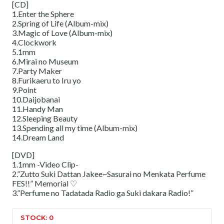
[CD]
1.Enter the Sphere
2.Spring of Life (Album-mix)
3.Magic of Love (Album-mix)
4.Clockwork
5.1mm
6.Mirai no Museum
7.Party Maker
8.Furikaeru to Iru yo
9.Point
10.Daijobanai
11.Handy Man
12.Sleeping Beauty
13.Spending all my time (Album-mix)
14.Dream Land
[DVD]
1.1mm -Video Clip-
2.”Zutto Suki Dattan Jakee~Sasurai no Menkata Perfume
FES!!” Memorial ♡
3.”Perfume no Tadatada Radio ga Suki dakara Radio!”
STOCK: 0