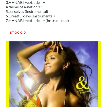
3.HANABI ~episode II~
4.theme of a-nation ’03
5.ourselves (Instrumental)
6.Greatful days (Instrumental)
7.HANABI ~episode II~ (Instrumental)
STOCK: 0