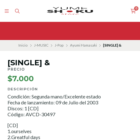
0
Inicio
J-MUSIC
J-Pop
Ayumi Hamasaki
[SINGLE] &
[SINGLE] &
PRECIO
$7.000
DESCRIPCIÓN
Condición: Segunda mano/Excelente estado
Fecha de lanzamiento: 09 de Julio del 2003
Discos: 1 [CD]
Código: AVCD-30497
[CD]
1.ourselves
2.Greatful days