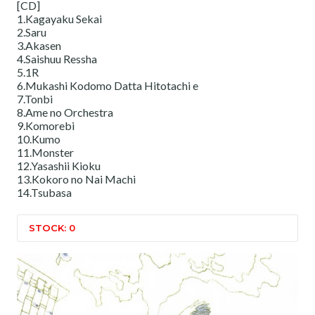
[CD]
1.Kagayaku Sekai
2.Saru
3.Akasen
4.Saishuu Ressha
5.1R
6.Mukashi Kodomo Datta Hitotachi e
7.Tonbi
8.Ame no Orchestra
9.Komorebi
10.Kumo
11.Monster
12.Yasashii Kioku
13.Kokoro no Nai Machi
14.Tsubasa
STOCK: 0