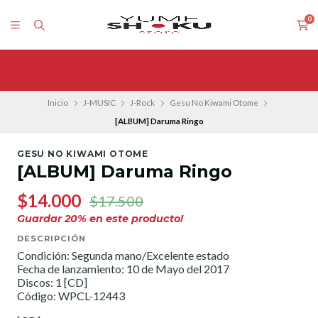
0
Inicio
J-MUSIC
J-Rock
Gesu No Kiwami Otome
[ALBUM] Daruma Ringo
GESU NO KIWAMI OTOME
[ALBUM] Daruma Ringo
$14.000
$17.500
Guardar
20
% en este producto!
DESCRIPCIÓN
Condición: Segunda mano/Excelente estado
Fecha de lanzamiento: 10 de Mayo del 2017
Discos: 1 [CD]
Código: WPCL-12443