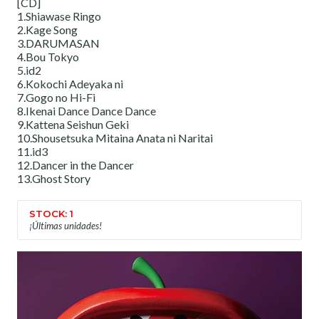
[CD]
1.Shiawase Ringo
2.Kage Song
3.DARUMASAN
4.Bou Tokyo
5.id2
6.Kokochi Adeyaka ni
7.Gogo no Hi-Fi
8.Ikenai Dance Dance Dance
9.Kattena Seishun Geki
10.Shousetsuka Mitaina Anata ni Naritai
11.id3
12.Dancer in the Dancer
13.Ghost Story
STOCK: 1
¡Últimas unidades!