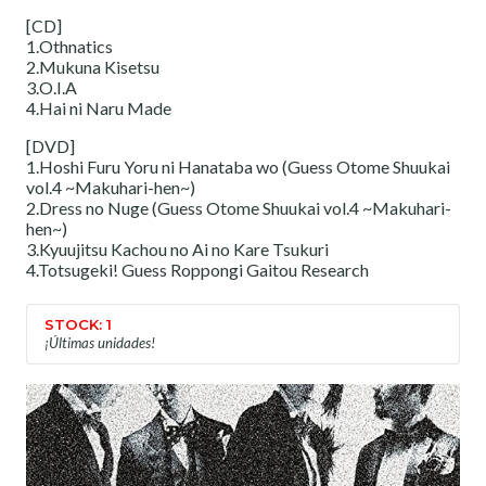
[CD]
1.Othnatics
2.Mukuna Kisetsu
3.O.I.A
4.Hai ni Naru Made
[DVD]
1.Hoshi Furu Yoru ni Hanataba wo (Guess Otome Shuukai
vol.4 ~Makuhari-hen~)
2.Dress no Nuge (Guess Otome Shuukai vol.4 ~Makuhari-
hen~)
3.Kyuujitsu Kachou no Ai no Kare Tsukuri
4.Totsugeki! Guess Roppongi Gaitou Research
STOCK: 1
¡Últimas unidades!