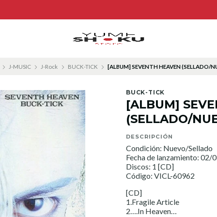
J-MUSIC
J-Rock
BUCK-TICK
[ALBUM] SEVENTH HEAVEN (SELLADO/N
BUCK-TICK
[ALBUM] SEV
(SELLADO/NU
DESCRIPCIÓN
Condición: Nuevo/Sellado
Fecha de lanzamiento: 02/
Discos: 1 [CD]
Código: VICL-60962
[CD]
1.Fragile Article
2….In Heaven…