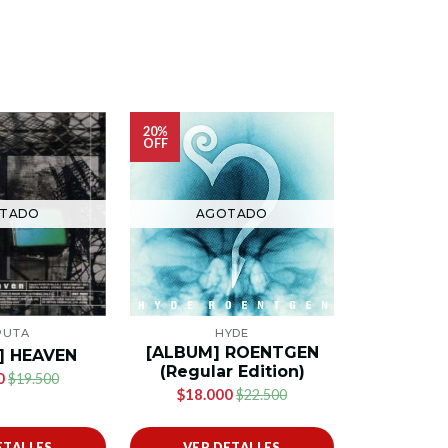
20%
20%
OFF
OFF
AG
TADO
AGOTADO
BU
PUTA
HYDE
[ALBU
[ALBUM] ROENTGEN
] HEAVEN
(SELLA
(Regular Edition)
0
$19.500
$25.6
$18.000
$22.500
ETALLES
VER DETALLES
VER 