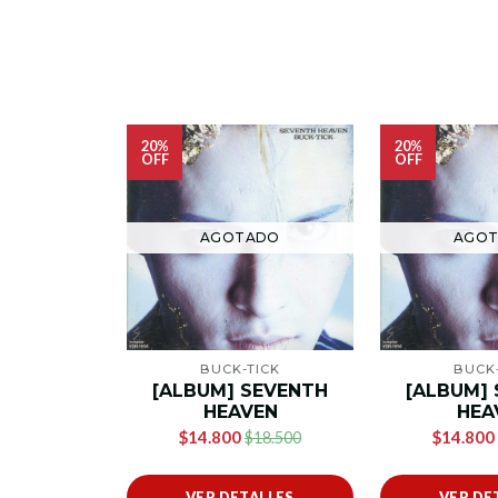
20%
20%
OFF
OFF
AGOTADO
AGO
BUCK-TICK
BUCK-
[ALBUM] SEVENTH
[ALBUM]
HEAVEN
HEA
$14.800
$14.800
$18.500
VER DETALLES
VER DE