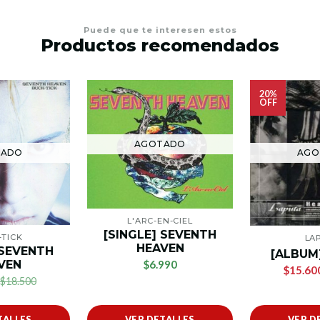
Puede que te interesen estos
Productos recomendados
20%
OFF
AGOTADO
TADO
AGO
L'ARC-EN-CIEL
[SINGLE] SEVENTH
TICK
LA
HEAVEN
 SEVENTH
[ALBUM
$6.990
VEN
$15.60
$18.500
TALLES
VER DETALLES
VER D