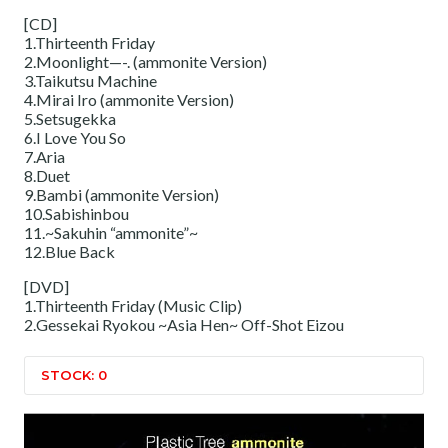
[CD]
1.Thirteenth Friday
2.Moonlight—-. (ammonite Version)
3.Taikutsu Machine
4.Mirai Iro (ammonite Version)
5.Setsugekka
6.I Love You So
7.Aria
8.Duet
9.Bambi (ammonite Version)
10.Sabishinbou
11.~Sakuhin “ammonite”~
12.Blue Back
[DVD]
1.Thirteenth Friday (Music Clip)
2.Gessekai Ryokou ~Asia Hen~ Off-Shot Eizou
STOCK: 0