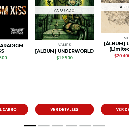
AGO
AGOTADO
ME
[ÁLBUM] 
VAMPS
 PARADIGM
(Limited
[ALBUM] UNDERWORLD
SS
$20.40
$19.500
500
AL CARRO
VER DETALLES
VER D