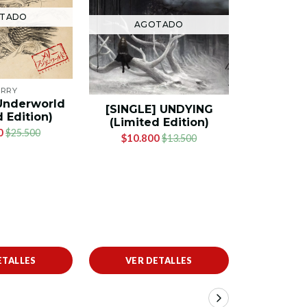
TADO
AG
AGOTADO
RRY
Underworld
THE
[SINGLE] UNDYING
 Edition)
[SINGL
(Limited Edition)
(Regula
0
$25.500
$10.800
$13.500
$
ETALLES
VER DETALLES
VER 