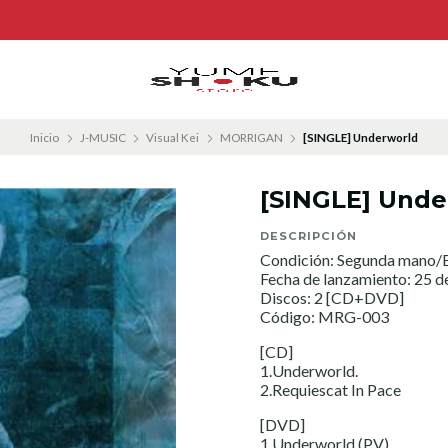
Inicio
J-MUSIC
Visual Kei
MORRIGAN
[SINGLE] Underworld
[SINGLE] Unde
DESCRIPCIÓN
Condición: Segunda mano/E
Fecha de lanzamiento: 25 
Discos: 2 [CD+DVD]
Código: MRG-003
[CD]
1.Underworld.
2.Requiescat In Pace
[DVD]
1.Underworld (PV)