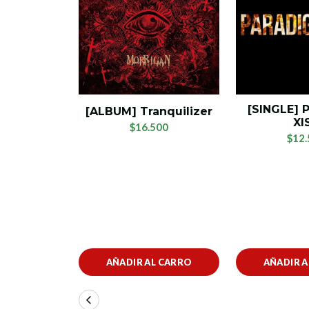
[SINGLE]
[ALBUM] Tranquilizer
XI
$16.500
$12.
AÑADIR AL CARRO
AÑADIR 