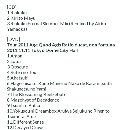
[CD]
1.Rinkaku
2.Kiri to Mayu
3.Rinkaku Eternal Slumber Mix (Remixed by Akira
Yamaoka)
[DVD]
Tour 2011 Age Quod Agis Ratio ducat, non fortuna
2011.11.11 Tokyo Dome City Hall
1.Amon
2.Lotus
3.Obscure
4.Ruten no Tou
5.Akatsuki
6.Hageshisa to, Kono Mune no Naka de Karamitsuita
Shakunetsu no Yami
7.The Blossoming Beelzebub
8.Mazohyst of Decadence
9.Tsumi to Batsu
10.Yokusou ni Dreambox Aruiwa Seijuku no Rinen to
Tsumetai Ame
11.Different Sense
12.Decayed Crow