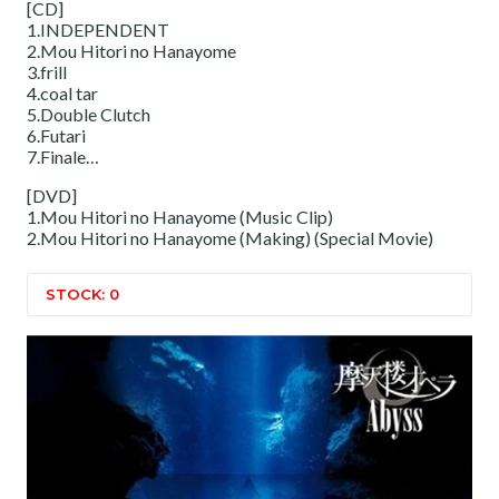
[CD]
1.INDEPENDENT
2.Mou Hitori no Hanayome
3.frill
4.coal tar
5.Double Clutch
6.Futari
7.Finale…
[DVD]
1.Mou Hitori no Hanayome (Music Clip)
2.Mou Hitori no Hanayome (Making) (Special Movie)
STOCK: 0