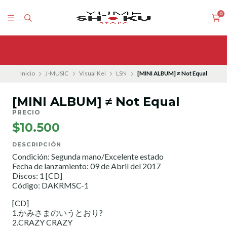
0
Inicio
J-MUSIC
Visual Kei
LSN
[MINI ALBUM] ≠ Not Equal
[MINI ALBUM] ≠ Not Equal
PRECIO
$10.500
DESCRIPCIÓN
Condición: Segunda mano/Excelente estado
Fecha de lanzamiento: 09 de Abril del 2017
Discos: 1 [CD]
Código: DAKRMSC-1
[CD]
1.かみさまのいうとおり?
2.CRAZY CRAZY