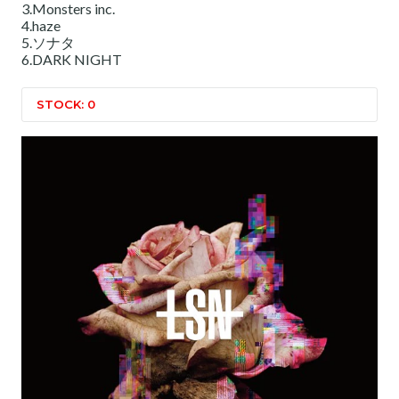
3.Monsters inc.
4.haze
5.ソナタ
6.DARK NIGHT
STOCK: 0