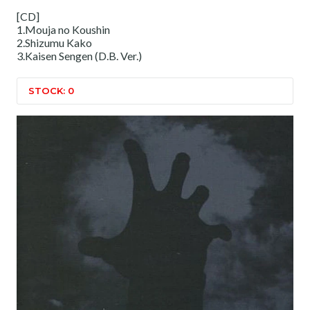
[CD]
1.Mouja no Koushin
2.Shizumu Kako
3.Kaisen Sengen (D.B. Ver.)
STOCK: 0