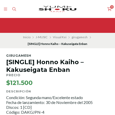
0
Inicio
J-MUSIC
Visual Kei
girugamesh
[SINGLE] Honno Kaiho – Kakuseigata Enban
GIRUGAMESH
[SINGLE] Honno Kaiho –
Kakuseigata Enban
PRECIO
$121.500
DESCRIPCIÓN
Condición: Segunda mano/Excelente estado
Fecha de lanzamiento: 30 de Noviembre del 2005
Discos: 1 [CD]
Código: DAKGJPN-4