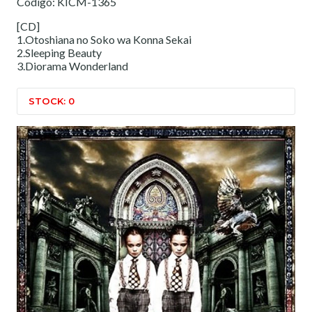
Código: KICM-1365
[CD]
1.Otoshiana no Soko wa Konna Sekai
2.Sleeping Beauty
3.Diorama Wonderland
STOCK: 0