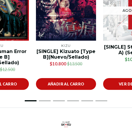
AGO
ZU
KIZU
[SINGLE] S
uman Error
[SINGLE] Kizuato [Type
A) (S
e B]
B](Nuevo/Sellado)
$10
Sellado)
$10.800
$13.500
$12.500
AL CARRO
AÑADIR AL CARRO
VER D