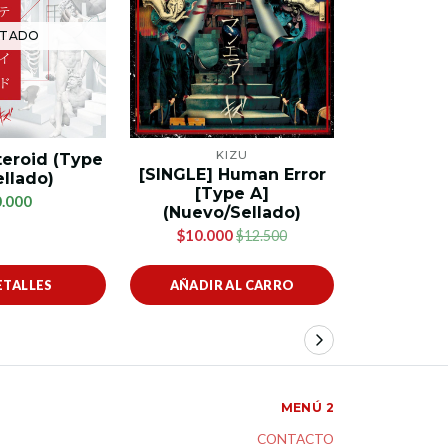
AG
TADO
DA
KIZU
teroid (Type
[SING
[SINGLE] Human Error
ellado)
Tarareb
[Type A]
.000
(SE
(Nuevo/Sellado)
$1
$10.000
$12.500
ETALLES
AÑADIR AL CARRO
VER 
MENÚ 2
CONTACTO