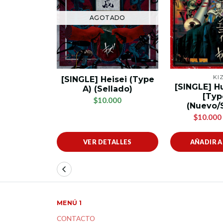
AGOTADO
KI
[SINGLE] Heisei (Type
[SINGLE] H
A) (Sellado)
[Typ
$10.000
(Nuevo/
$10.000
VER DETALLES
AÑADIR 
MENÚ 1
CONTACTO