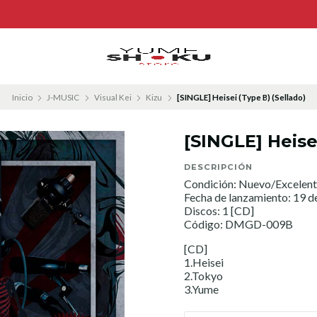
Inicio
J-MUSIC
Visual Kei
Kizu
[SINGLE] Heisei (Type B) (Sellado)
[SINGLE] Heise
DESCRIPCIÓN
Condición: Nuevo/Excelent
Fecha de lanzamiento: 19 
Discos: 1 [CD]
Código: DMGD-009B
[CD]
1.Heisei
2.Tokyo
3.Yume