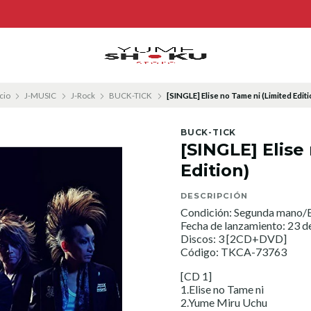
cio
J-MUSIC
J-Rock
BUCK-TICK
[SINGLE] Elise no Tame ni (Limited Editi
BUCK-TICK
[SINGLE] Elise
Edition)
DESCRIPCIÓN
Condición: Segunda mano/E
Fecha de lanzamiento: 23 
Discos: 3 [2CD+DVD]
Código: TKCA-73763
[CD 1]
1.Elise no Tame ni
2.Yume Miru Uchu