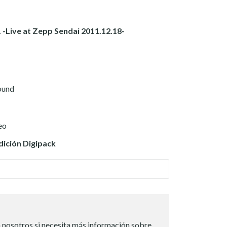
 -Live at Zepp Sendai 2011.12.18-
ound
eo
dición Digipack
 nosotros si necesita más información sobre