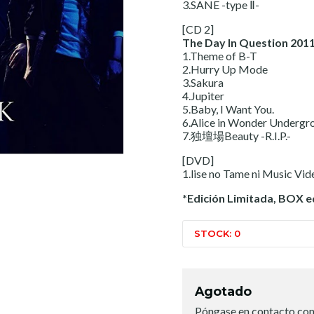
3.SANE -type Ⅱ-
[CD 2]
The Day In Question 2011
1.Theme of B-T
2.Hurry Up Mode
3.Sakura
4.Jupiter
5.Baby, I Want You.
6.Alice in Wonder Undergr
7.独壇場Beauty -R.I.P.-
[DVD]
1.lise no Tame ni Music Vid
*Edición Limitada, BOX e
STOCK: 0
Agotado
Póngase en contacto con