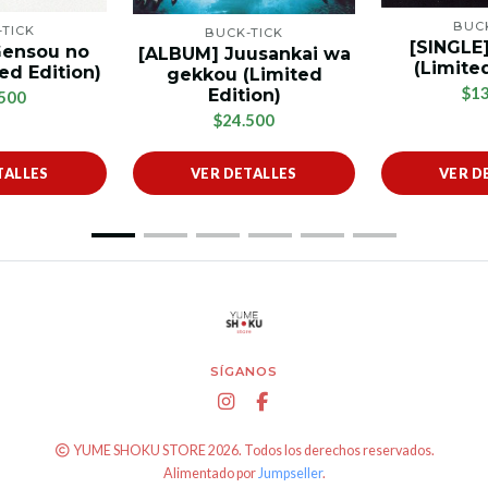
BUC
TICK
BUCK-TICK
[SINGLE
Gensou no
[ALBUM] Juusankai wa
(Limited
ed Edition)
gekkou (Limited
$13
Edition)
500
$24.500
TALLES
VER DETALLES
VER D
SÍGANOS
YUME SHOKU STORE 2026. Todos los derechos reservados.
Alimentado por
Jumpseller
.