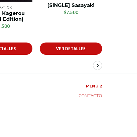
[SINGLE] Sasayaki
K-TICK
A
$7.500
] Kagerou
[SINGL
 Edition)
ningen
Edi
.500
$
ETALLES
VER DETALLES
VER 
MENÚ 2
CONTACTO