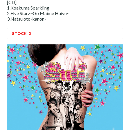
[CD]
1.Koakuma Sparkling
2.Five Starz~Go Maime Haiyu~
3.Natsu oto-kanon-
STOCK: 0