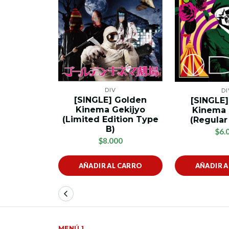
DIV
DI
[SINGLE] Golden
[SINGLE
Kinema Gekijyo
Kinema 
(Limited Edition Type
(Regular
B)
$6.
$8.000
AÑADIR AL CARRO
AÑADIR 
MENÚ 1