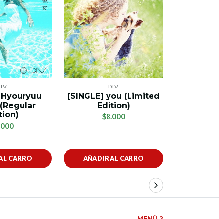
DIV
DIV
 Hyouryuu
[SINGLE] you (Limited
[SINGLE] 
(Regular
Edition)
(Limite
tion)
$8.000
$
.000
AL CARRO
AÑADIR AL CARRO
AÑADIR
MENÚ 2