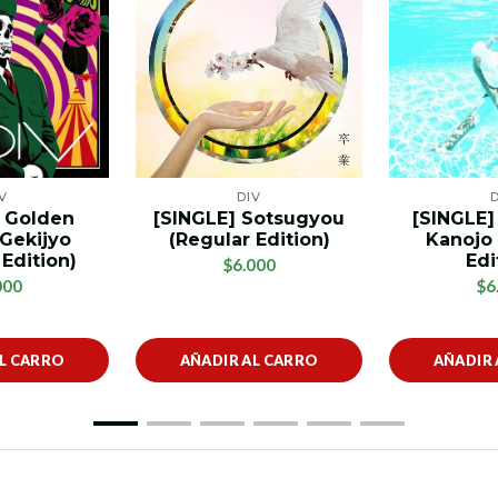
V
DIV
] Golden
[SINGLE] Sotsugyou
[SINGLE]
Gekijyo
(Regular Edition)
Kanojo 
 Edition)
Edi
$6.000
000
$6
AL CARRO
AÑADIR AL CARRO
AÑADIR 