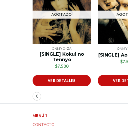
AGOTADO
AGO
ONMYO-ZA
ONMY
[SINGLE] Kokui no
[SINGLE] A
Tennyo
$7.
$7.500
VER DETALLES
VER DE
MENÚ 1
CONTACTO