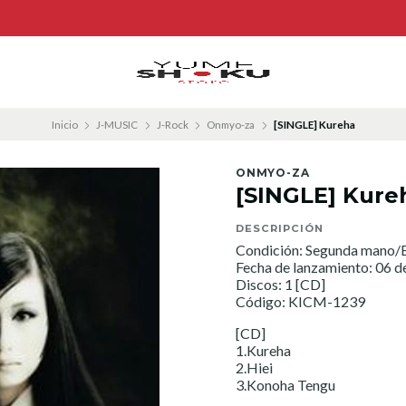
Inicio
J-MUSIC
J-Rock
Onmyo-za
[SINGLE] Kureha
ONMYO-ZA
[SINGLE] Kure
DESCRIPCIÓN
Condición: Segunda mano/E
Fecha de lanzamiento: 06 d
Discos: 1 [CD]
Código: KICM-1239
[CD]
1.Kureha
2.Hiei
3.Konoha Tengu