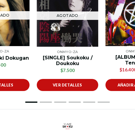
TADO
AGOTADO
O-ZA
ONM
ONMYO-ZA
[ALBUM
[SINGLE] Soukoku /
oki Dokugan
Ten
Doukoku
500
$16.40
$7.500
TALLES
VER DETALLES
AÑADIR 