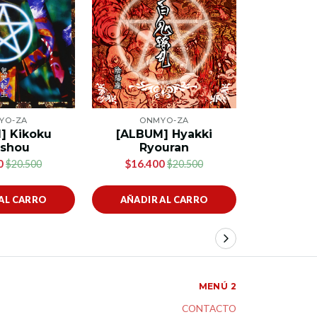
AG
PLAS
[SINGLE
YO-ZA
ONMYO-ZA
H
] Kikoku
[ALBUM] Hyakki
$
shou
Ryouran
0
$16.400
$20.500
$20.500
AL CARRO
AÑADIR AL CARRO
VER 
MENÚ 2
CONTACTO