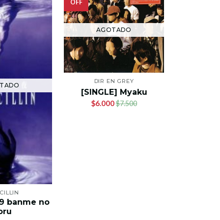
OFF
AGOTADO
DIR EN GREY
AG
TADO
[SINGLE] Myaku
$6.000
$7.500
X
CILLIN
[SINGLE]
99 banme no
$
oru