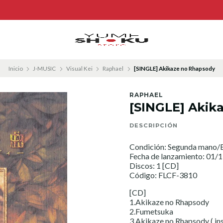
Inicio
J-MUSIC
Visual Kei
Raphael
[SINGLE] Akikaze no Rhapsody
RAPHAEL
[SINGLE] Akik
DESCRIPCIÓN
Condición: Segunda mano/E
Fecha de lanzamiento: 01/
Discos: 1 [CD]
Código: FLCF-3810
[CD]
1.Akikaze no Rhapsody
2.Fumetsuka
3.Akikaze no Rhapsody ( in