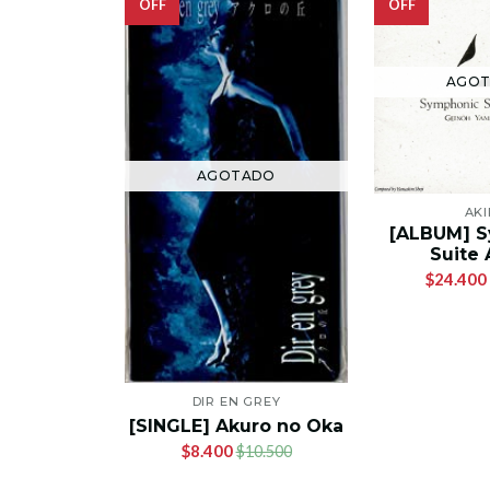
OFF
OFF
AGO
AGOTADO
AKI
[ALBUM] 
Suite
$24.400
DIR EN GREY
[SINGLE] Akuro no Oka
$8.400
$10.500