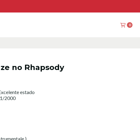
0
aze no Rhapsody
xcelente estado
11/2000
strumentale )