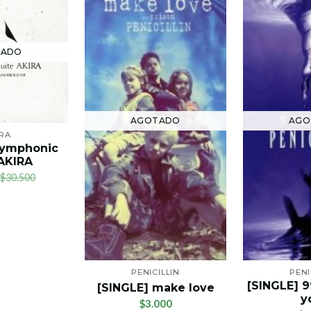
TADO
AGOTADO
AGO
RA
Symphonic
 AKIRA
$30.500
PENICILLIN
PENI
[SINGLE] 
[SINGLE] make love
y
$3.000