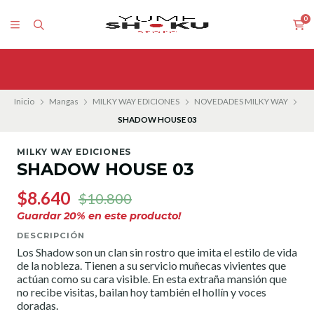
0
Inicio
Mangas
MILKY WAY EDICIONES
NOVEDADES MILKY WAY
SHADOW HOUSE 03
MILKY WAY EDICIONES
SHADOW HOUSE 03
$8.640
$10.800
Guardar
20
% en este producto!
DESCRIPCIÓN
Los Shadow son un clan sin rostro que imita el estilo de vida
de la nobleza. Tienen a su servicio muñecas vivientes que
actúan como su cara visible. En esta extraña mansión que
no recibe visitas, bailan hoy también el hollín y voces
doradas.