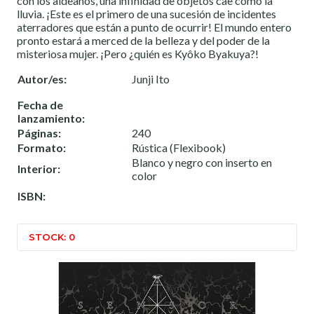
con los aldeanos, una infinidad de objetos cae como la
lluvia. ¡Este es el primero de una sucesión de incidentes
aterradores que están a punto de ocurrir! El mundo entero
pronto estará a merced de la belleza y del poder de la
misteriosa mujer. ¡Pero ¿quién es Kyôko Byakuya?!
Autor/es:
Junji Ito
Fecha de
lanzamiento:
Páginas:
240
Formato:
Rústica (Flexibook)
Blanco y negro con inserto en
Interior:
color
ISBN:
STOCK: 0