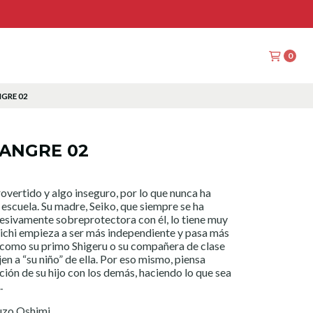
0
GRE 02
SANGRE 02
trovertido y algo inseguro, por lo que nunca ha
escuela. Su madre, Seiko, que siempre se ha
sivamente sobreprotectora con él, lo tiene muy
ichi empieza a ser más independiente y pasa más
 como su primo Shigeru o su compañera de clase
jen a “su niño” de ella. Por eso mismo, piensa
ación de su hijo con los demás, haciendo lo que sea
.
uzo Oshimi