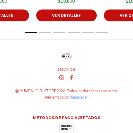
800
$10.800
$10
TALLES
VER DETALLES
VER D
SÍGANOS
YUME SHOKU STORE 2026. Todos los derechos reservados.
Alimentado por
Jumpseller
.
MÉTODOS DE PAGO ACEPTADOS