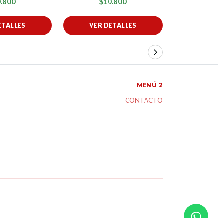
.800
$10.800
$1
ETALLES
VER DETALLES
VER 
MENÚ 2
CONTACTO