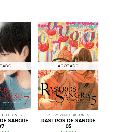
TADO
AGOTADO
AG
Y EDICIONES
MILKY WAY EDICIONES
MILKY W
DE SANGRE
RASTROS DE SANGRE
RASTROS
07
05