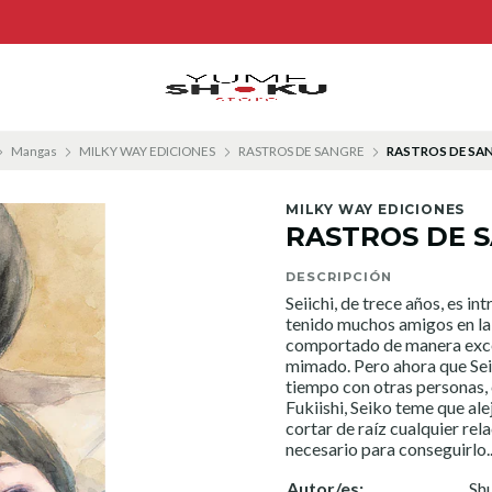
Mangas
MILKY WAY EDICIONES
RASTROS DE SANGRE
RASTROS DE SAN
MILKY WAY EDICIONES
RASTROS DE 
DESCRIPCIÓN
Seiichi, de trece años, es in
tenido muchos amigos en la 
comportado de manera exce
mimado. Pero ahora que Sei
tiempo con otras personas,
Fukiishi, Seiko teme que ale
cortar de raíz cualquier rel
necesario para conseguirlo..
Autor/es:
Sh