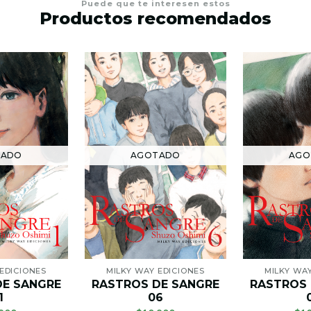
Puede que te interesen estos
Productos recomendados
TADO
AGOTADO
AGO
EDICIONES
MILKY WAY EDICIONES
MILKY WA
DE SANGRE
RASTROS DE SANGRE
RASTROS 
1
06