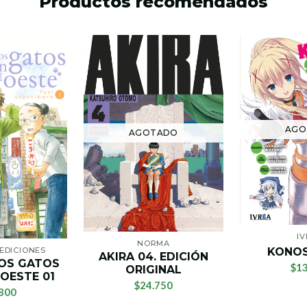
Productos recomendados
AGO
AGOTADO
I
NORMA
KONOS
EDICIONES
AKIRA 04. EDICIÓN
OS GATOS
$13
ORIGINAL
 OESTE 01
$24.750
800