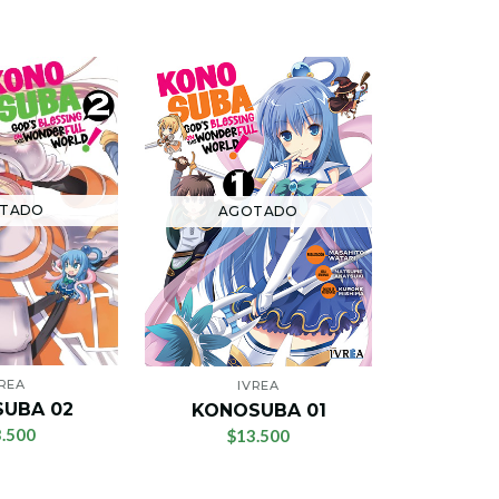
TADO
AGOTADO
VREA
IVREA
UBA 02
KONO
KONOSUBA 01
.500
$1
$13.500