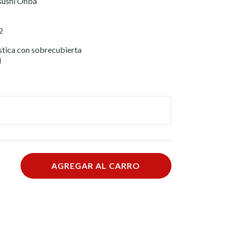
sushi Ohba
2
stica con sobrecubierta
N
AGREGAR AL CARRO