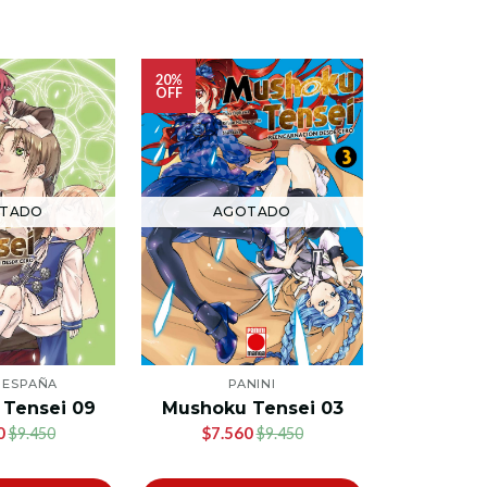
20%
20%
OFF
OFF
TADO
AGOTADO
AG
I ESPAÑA
PANINI
P
Tensei 09
Mushoku Tensei 03
Mushoku
0
$7.560
$7.5
$9.450
$9.450