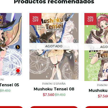
Productos recomendados
20%
20%
OFF
OFF
AGOTADO
AGO
INI
PANINI ESPAÑA
Tensei 05
PANIN
Mushoku Tensei 08
Mushoku 
$9.450
$7.560
$9.450
$7.56