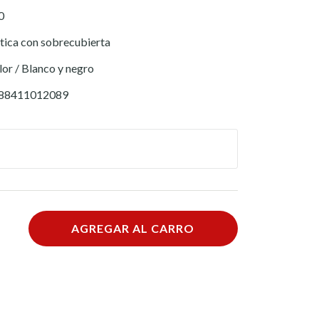
0
stica con sobrecubierta
or / Blanco y negro
88411012089
AGREGAR AL CARRO