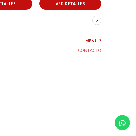
ETALLES
VER DETALLES
VER 
MENÚ 2
CONTACTO