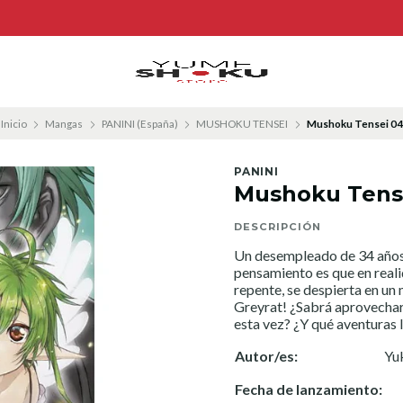
Inicio
Mangas
PANINI (España)
MUSHOKU TENSEI
Mushoku Tensei 04
PANINI
Mushoku Tens
DESCRIPCIÓN
Un desempleado de 34 años 
pensamiento es que en realid
repente, se despierta en u
Greyrat! ¿Sabrá aprovechar
esta vez? ¿Y qué aventuras 
Autor/es:
Yu
Fecha de lanzamiento: