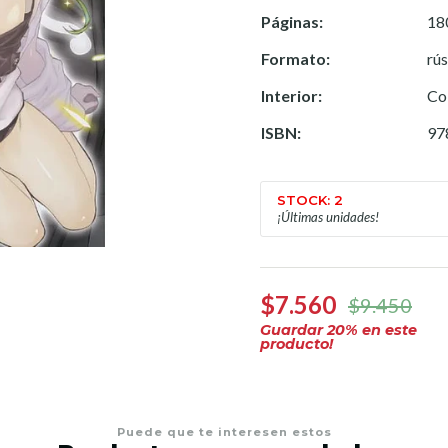
Páginas:
18
Formato:
rú
Interior:
Col
ISBN:
97
STOCK: 2
¡Últimas unidades!
$7.560
$9.450
Guardar
20
% en este
producto!
Puede que te interesen estos