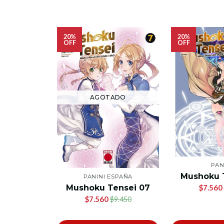
20%
20%
OFF
OFF
AGOTADO
PAN
Mushoku 
PANINI ESPAÑA
Mushoku Tensei 07
$7.560
$7.560
$9.450