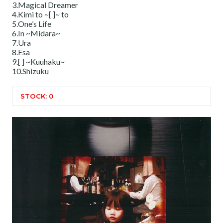
3.Magical Dreamer
4.Kimi to ~[ ]~ to
5.One’s Life
6.In ~Midara~
7.Ura
8.Esa
9.[ ] ~Kuuhaku~
10.Shizuku
STOCK: 0