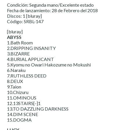
Condición: Segunda mano/Excelente estado
Fecha de lanzamiento: 28 de Febrero del 2018
Discos: 1 [bluray]
Código: SRBL-147
[bluray]
ABYSS
1.Bath Room
2.DRIPPING INSANITY
3.BIZARRE
4.BURIAL APPLICANT
5.Kyomu no Owari Hakozume no Mokushi
6.Naraku
7.RUTHLESS DEED
8.DEUX
9.Taion
10.Chizuru
11.OMINOUS
12.13STAIRS[-]1
13.TO DAZZLING DARKNESS
14.DIM SCENE
15.DOGMA
LUCY