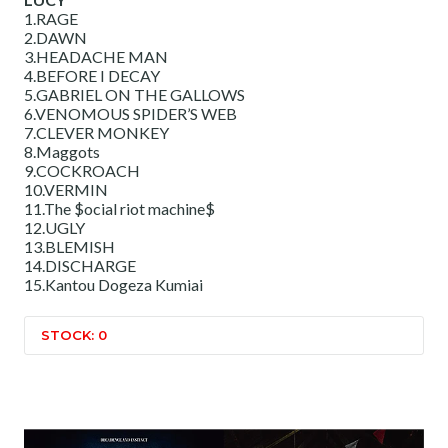
1.RAGE
2.DAWN
3.HEADACHE MAN
4.BEFORE I DECAY
5.GABRIEL ON THE GALLOWS
6.VENOMOUS SPIDER’S WEB
7.CLEVER MONKEY
8.Maggots
9.COCKROACH
10.VERMIN
11.The $ocial riot machine$
12.UGLY
13.BLEMISH
14.DISCHARGE
15.Kantou Dogeza Kumiai
STOCK: 0