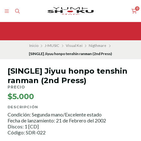
0
Inicio
J-MUSIC
Visual Kei
Nigthmare
[SINGLE] Jiyuu honpo tenshin ranman (2nd Press)
[SINGLE] Jiyuu honpo tenshin
ranman (2nd Press)
PRECIO
$5.000
DESCRIPCIÓN
Condición: Segunda mano/Excelente estado
Fecha de lanzamiento: 21 de Febrero del 2002
Discos: 1 [CD]
Código: SDR-022