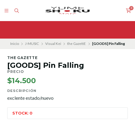
0
Inicio
J-MUSIC
Visual Kei
the GazettE
[GOODS] Pin Falling
THE GAZETTE
[GOODS] Pin Falling
PRECIO
$14.500
DESCRIPCIÓN
exclente estado/nuevo
STOCK: 0