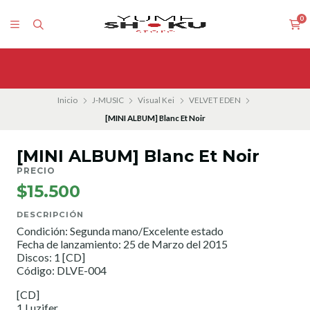
0
Inicio
J-MUSIC
Visual Kei
VELVET EDEN
[MINI ALBUM] Blanc Et Noir
[MINI ALBUM] Blanc Et Noir
PRECIO
$15.500
DESCRIPCIÓN
Condición: Segunda mano/Excelente estado
Fecha de lanzamiento: 25 de Marzo del 2015
Discos: 1 [CD]
Código: DLVE-004
[CD]
1.Luzifer