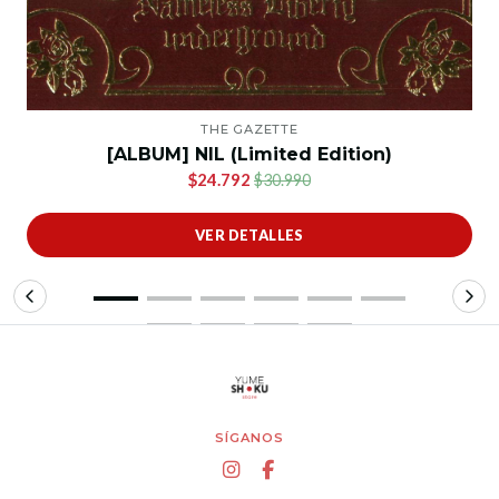
THE GAZETTE
[ALBUM] NIL (Limited Edition)
$24.792
$30.990
VER DETALLES
SÍGANOS