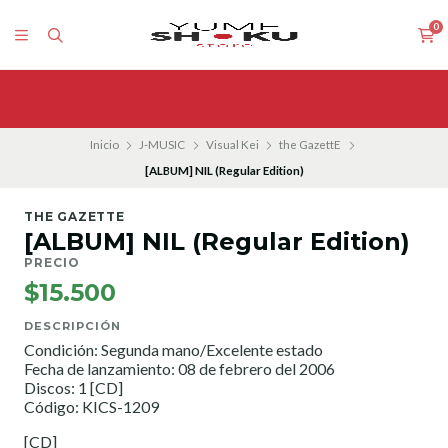
0
Inicio
J-MUSIC
Visual Kei
the GazettE
[ALBUM] NIL (Regular Edition)
THE GAZETTE
[ALBUM] NIL (Regular Edition)
PRECIO
$15.500
DESCRIPCIÓN
Condición: Segunda mano/Excelente estado
Fecha de lanzamiento: 08 de febrero del 2006
Discos: 1 [CD]
Código: KICS-1209
[CD]