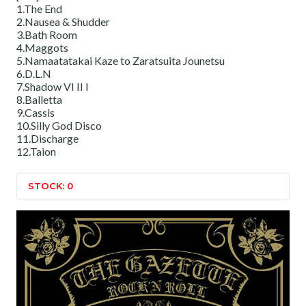
1.The End
2.Nausea & Shudder
3.Bath Room
4.Maggots
5.Namaatatakai Kaze to Zaratsuita Jounetsu
6.D.L.N
7.Shadow VI II I
8.Balletta
9.Cassis
10.Silly God Disco
11.Discharge
12.Taion
STOCK: 0