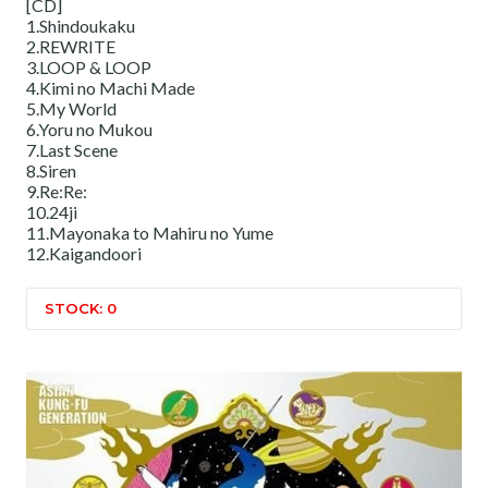
[CD]
1.Shindoukaku
2.REWRITE
3.LOOP & LOOP
4.Kimi no Machi Made
5.My World
6.Yoru no Mukou
7.Last Scene
8.Siren
9.Re:Re:
10.24ji
11.Mayonaka to Mahiru no Yume
12.Kaigandoori
STOCK: 0