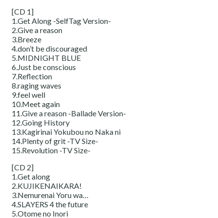
[CD 1]
1.Get Along -SelfTag Version-
2.Give a reason
3.Breeze
4.don’t be discouraged
5.MIDNIGHT BLUE
6.Just be conscious
7.Reflection
8.raging waves
9.feel well
10.Meet again
11.Give a reason -Ballade Version-
12.Going History
13.Kagirinai Yokubou no Naka ni
14.Plenty of grit -TV Size-
15.Revolution -TV Size-
[CD 2]
1.Get along
2.KUJIKENAIKARA!
3.Nemurenai Yoru wa…
4.SLAYERS 4 the future
5.Otome no Inori