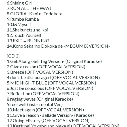
6.Shining Girl
7.RUN ALL THE WAY!
8.GLORIA -Kimi ni Todoketai-
9.Rumba Rumba
10.I&Myself
11.Shakunetsu no Koi
12.Touch Yourself
13.EXIT→RUNNING
14.Kono Sekai no Dokoka de -MEGUMIX VERSION-
[CD 3]
1.Get Along -SelfTag Version- (Original Karaoke)
2.Give a reason (OFF VOCAL VERSION)
3.Breeze (OFF VOCAL VERSION)
4.don’t be discouraged (OFF VOCAL VERSION)
5.MIDNIGHT BLUE (OFF VOCAL VERSION)
6.Just be conscious (OFF VOCAL VERSION)
7.Reflection (OFF VOCAL VERSION)
8.raging waves (Original Karaoke)
9.feel well (instrumental Ver.)
10.Meet again (OFF VOCAL VERSION)
11.Give a reason -Ballade Version- (Karaoke)
12.Going History (OFF VOCAL VERSION)
13.Kagirinai Yokubou no Naka ni (OFF VOCAL VERSION)