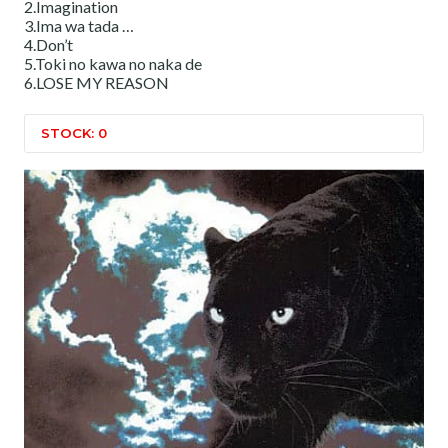
2.Imagination
3.Ima wa tada …
4.Don’t
5.Toki no kawa no naka de
6.LOSE MY REASON
STOCK: 0