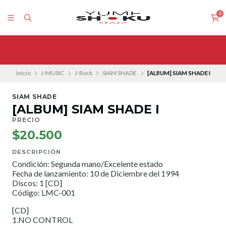
0
Inicio
J-MUSIC
J-Rock
SIAM SHADE
[ALBUM] SIAM SHADE I
SIAM SHADE
[ALBUM] SIAM SHADE I
PRECIO
$20.500
DESCRIPCIÓN
Condición: Segunda mano/Excelente estado
Fecha de lanzamiento: 10 de Diciembre del 1994
Discos: 1 [CD]
Código: LMC-001
[CD]
1.NO CONTROL