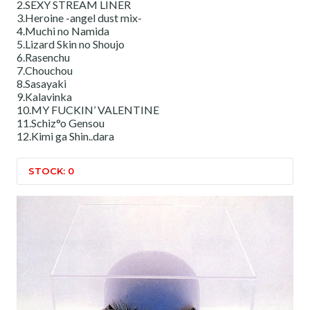
2.SEXY STREAM LINER
3.Heroine -angel dust mix-
4.Muchi no Namida
5.Lizard Skin no Shoujo
6.Rasenchu
7.Chouchou
8.Sasayaki
9.Kalavinka
10.MY FUCKIN’ VALENTINE
11.Schiz°o Gensou
12.Kimi ga Shin..dara
STOCK: 0